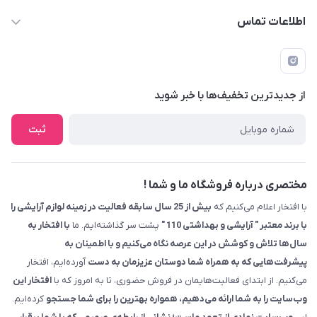
اطلاعات تماس
09229839700 - 08338354666
info@cosmetics110.com
از جدید‌ترین تخفیف‌ها با‌ خبر شوید
کرمانشاه ، بلوار نوبهار ، بین کوی ۱۱۰ و ۱۱۲ ، آرایشی و بهداشتی ۱۱۰
ثبت
مختصری درباره فروشگاه ما و شما !
با افتخار اعلام می‌کنیم که
بیش از 25 سال سابقه فعالیت در زمینه لوازم آرایشی را
با برند معتبر " آرایشی و بهداشتی 110 "
پشت سر گذاشته‌ایم. ما
با افتخار به
سال‌ها تلاش و کوشش در این عرصه نگاه می‌کنیم و با اطمینان به
پیشرفت‌هایی که به همراه شما دوستان عزیزمان به دست
آورده‌ایم، افتخار
می‌کنیم. از ابتدای فعالیت‌هایمان در فروش حضوری، تا به امروز که با
افتخار این
وب‌سایت را به شما ارائه می‌دهیم، همواره بهترین را برای شما جستجو
کرده‌ایم.