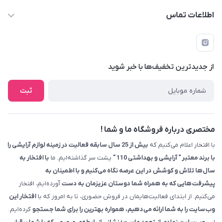
اطلاعات تماس
09229839700 - 08338354666
info@cosmetics110.com
از جدید‌ترین تخفیف‌ها با‌ خبر شوید
کرمانشاه ، بلوار نوبهار ، بین کوی ۱۱۰ و ۱۱۲ ، آرایشی و بهداشتی ۱۱۰
ثبت
مختصری درباره فروشگاه ما و شما !
با افتخار اعلام می‌کنیم که
بیش از 25 سال سابقه فعالیت در زمینه لوازم آرایشی را
با برند معتبر " آرایشی و بهداشتی 110 "
پشت سر گذاشته‌ایم. ما
با افتخار به
سال‌ها تلاش و کوشش در این عرصه نگاه می‌کنیم و با اطمینان به
پیشرفت‌هایی که به همراه شما دوستان عزیزمان به دست
آورده‌ایم، افتخار
می‌کنیم. از ابتدای فعالیت‌هایمان در فروش حضوری، تا به امروز که با
افتخار این
وب‌سایت را به شما ارائه می‌دهیم، همواره بهترین را برای شما جستجو
کرده‌ایم.