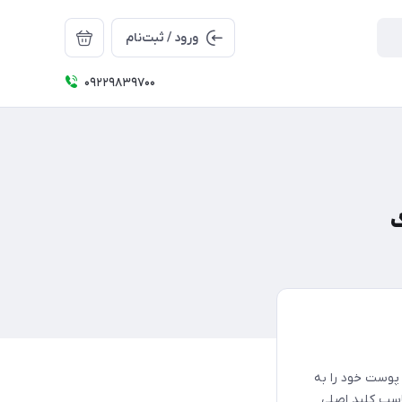
ورود / ثبت‌نام
09229839700
ک
وست خود را به
اسب کلید اصلی