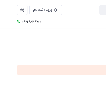
ورود / ثبت‌نام
09229839700