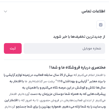
اطلاعات تماس
09229839700 - 08338354666
info@cosmetics110.com
از جدید‌ترین تخفیف‌ها با‌ خبر شوید
کرمانشاه ، بلوار نوبهار ، بین کوی ۱۱۰ و ۱۱۲ ، آرایشی و بهداشتی ۱۱۰
ثبت
مختصری درباره فروشگاه ما و شما !
با افتخار اعلام می‌کنیم که
بیش از 25 سال سابقه فعالیت در زمینه لوازم آرایشی را
با برند معتبر " آرایشی و بهداشتی 110 "
پشت سر گذاشته‌ایم. ما
با افتخار به
سال‌ها تلاش و کوشش در این عرصه نگاه می‌کنیم و با اطمینان به
پیشرفت‌هایی که به همراه شما دوستان عزیزمان به دست
آورده‌ایم، افتخار
می‌کنیم. از ابتدای فعالیت‌هایمان در فروش حضوری، تا به امروز که با
افتخار این
وب‌سایت را به شما ارائه می‌دهیم، همواره بهترین را برای شما جستجو
کرده‌ایم.