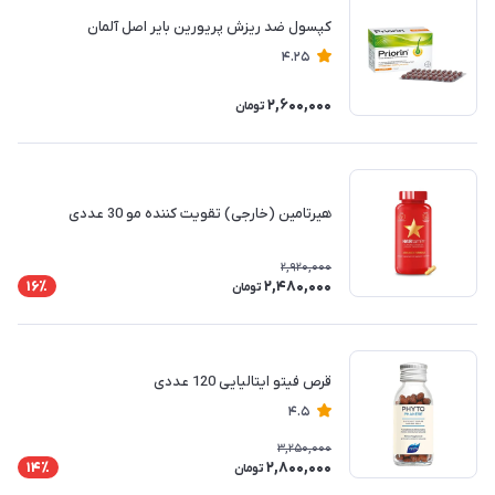
کپسول ضد ریزش پریورین بایر اصل آلمان
4.25
2,600,000
تومان
هیرتامین (خارجی) تقویت کننده مو 30 عددی
2,920,000
2,480,000
16٪
تومان
قرص فیتو ایتالیایی 120 عددی
4.5
3,250,000
2,800,000
14٪
تومان