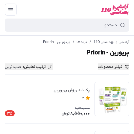
آرایشی و بهداشتی 110
/
برندها
/
پریورین - Priorin
پریورین - Priorin
فیلتر محصولات
ترتیب نمایش
:
جدیدترین
پک ضد ریزش پریورین
3
8,790,000
8,550,000
3٪
تومان