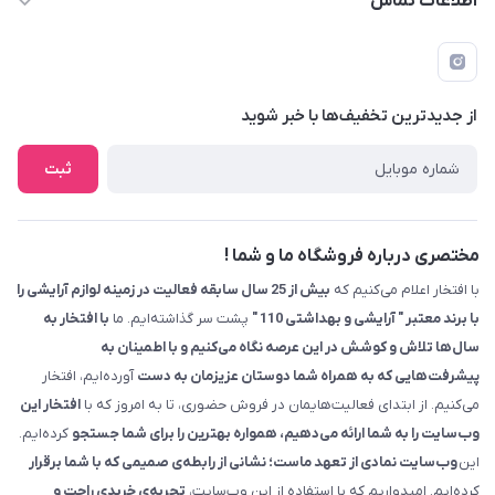
اطلاعات تماس
09229839700 - 08338354666
info@cosmetics110.com
از جدید‌ترین تخفیف‌ها با‌ خبر شوید
کرمانشاه ، بلوار نوبهار ، بین کوی ۱۱۰ و ۱۱۲ ، آرایشی و بهداشتی ۱۱۰
ثبت
مختصری درباره فروشگاه ما و شما !
با افتخار اعلام می‌کنیم که
بیش از 25 سال سابقه فعالیت در زمینه لوازم آرایشی را
با برند معتبر " آرایشی و بهداشتی 110 "
پشت سر گذاشته‌ایم. ما
با افتخار به
سال‌ها تلاش و کوشش در این عرصه نگاه می‌کنیم و با اطمینان به
پیشرفت‌هایی که به همراه شما دوستان عزیزمان به دست
آورده‌ایم، افتخار
می‌کنیم. از ابتدای فعالیت‌هایمان در فروش حضوری، تا به امروز که با
افتخار این
وب‌سایت را به شما ارائه می‌دهیم، همواره بهترین را برای شما جستجو
کرده‌ایم.
این
وب‌سایت نمادی از تعهد ماست؛ نشانی از رابطه‌ی صمیمی که با شما برقرار
کرده‌ایم. امیدواریم که با استفاده از این وب‌سایت،
تجربه‌ی خریدی راحت و