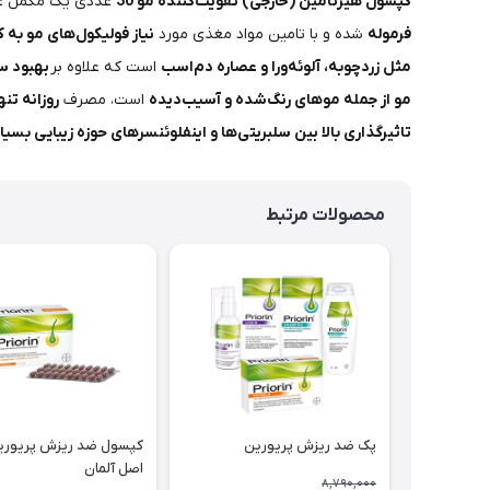
کپسول هیرتامین (خارجی) تقویت‌کننده مو 30
عددی یک مکمل غ
فرموله
شده و با تامین مواد مغذی مورد
نیاز فولیکول‌های مو ب
مثل زردچوبه، آلوئه‌ورا و عصاره دم‌اسب
است که علاوه بر
بهبود س
مو از جمله موهای رنگ‌شده و آسیب‌دیده
است، مصرف
روزانه تن
تاثیرگذاری بالا بین سلبریتی‌ها و اینفلوئنسرهای حوزه زیبایی بسی
محصولات مرتبط
پک ضد ریزش پریورین
کپسول ضد ریزش پریورین
اصل آلمان
8,790,000