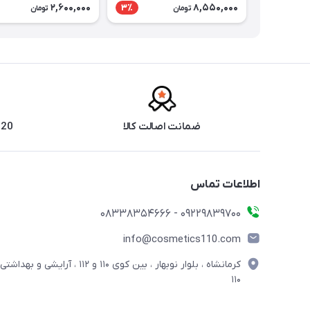
2,600,000
8,550,000
3٪
تومان
تومان
ضمانت اصالت کالا
20 سال سابقه فروش حضوری
اطلاعات تماس
09229839700 - 08338354666
info@cosmetics110.com
کرمانشاه ، بلوار نوبهار ، بین کوی ۱۱۰ و ۱۱۲ ، آرایشی و بهداشتی
۱۱۰