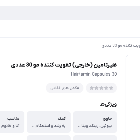
ننده مو 30 عددی
هیرتامین (خارجی) تقویت کننده مو 30 عددی
Hairtamin Capsules 30
مکمل های غذایی
ویژگی‌ها
حاوی
کمک
مناسب
بیوتین، زینک، ویتامین C، D، A، E و گروه ویتامین‌های B
به رشد و استحکام مو
آقا و خانوم