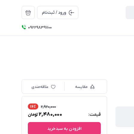
ورود / ثبت‌نام
09229839700
مقایسه
علاقه‌مندی
16٪
2,920,000
2,480,000
قیمت:
تومان
افزودن به سبدخرید