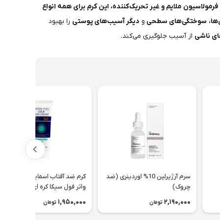
فرمولاسیون ملایم و غیر تحریک‌کننده، این کرم برای همه انواع
ها،
سوختگی‌های سطحی
و
دیگر آسیب‌های پوستی
را بهبود
ای ناشی
از آسیب جلوگیری می‌کند.
سرم آرژیرلین 10% اوردینری (ضد
کرم ضد آفتاب اسمایل لدر مدل
چروک)
واتر فول سیکا کره ای
1,950,000
2,190,000
تومان
تومان