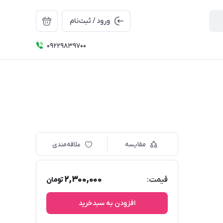
ورود / ثبت‌نام
09229839700
مقایسه
علاقه‌مندی
2,300,000
قیمت:
تومان
افزودن به سبدخرید