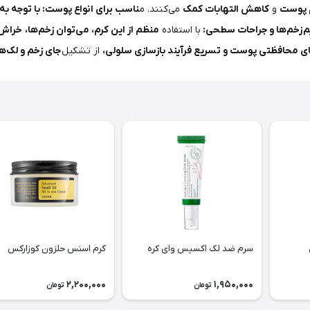
م پوست
و
کاهش التهابات کمک
می‌کنند. م
ناسب برای انواع پوست: با توجه به 
م
زخم‌ها و جراحات سطحی:
با استفاده
منظم از این کرم، می‌توان زخم‌ها،
خراش‌
ای محافظتی پوست و تسریع فرآیند بازسازی سلولی،
از تشکیل
جای زخم و لک‌ه
سرم ضد لک اکسیس وای کره
کرم اسنس حلزون کوزارکس
2,200,000
1,950,000
تومان
تومان