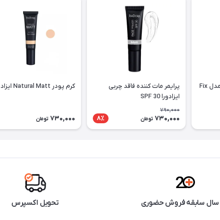
اسپری فیکس تاپ فیس مدل Fix
پرایمر مات کننده فاقد چربی
کرم پودر Natural Matt ایزادورا
ایزادورا SPF 30
790,000
730,000
730,000
8٪
تومان
تومان
تحویل اکسپرس