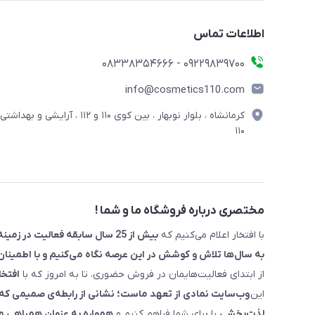
اطلاعات تماس
09229839700 - 08338354666
info@cosmetics110.com
کرمانشاه ، بلوار نوبهار ، بین کوی ۱۱۰ و ۱۱۲ ، آرایشی و بهداشتی
۱۱۰
مختصری درباره فروشگاه ما و شما !
با افتخار اعلام می‌کنیم که
بیش از 25 سال سابقه فعالیت در زمینه لوازم آرایشی را با برند معتبر " آرایشی و بهداشتی 110 "
به سال‌ها تلاش و کوشش در این عرصه نگاه می‌کنیم و با اطمین
از ابتدای فعالیت‌هایمان در فروش حضوری، تا به امروز که با
افتخا
این
وب‌سایت نمادی از تعهد ماست؛ نشانی از رابطه‌ی صمیمی که با
لذت‌بخشی
را برای شما فراهم کنیم و
همواره به عنوان همراهی مع