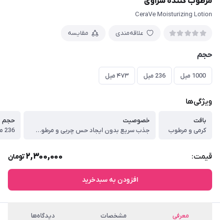
مرطوب کننده سراوی
CeraVe Moisturizing Lotion
علاقه‌مندی
مقایسه
حجم
1000 میل
236 میل
۴۷۳ میل
ویژگی‌ها
بافت
خصوصیت
حجم
کرمی و مرطوب
جذب سریع بدون ایجاد حس چربی و مرطوب‌کننده
236 میل - 1000 میل
2,300,000
قیمت:
تومان
افزودن به سبدخرید
معرفی
مشخصات
دیدگاه‌ها