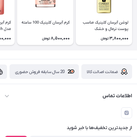
لوشن آبرسان کلینیک مناسب
کرم آبرسان کلینیک 100 ساعته
کرم آب
پوست نرمال و خشک
مدل All About Eyes Rich
00,000
8,500,000
3,800,000
تومان
تومان
ضمانت اصالت کالا
20 سال سابقه فروش حضوری
اطلاعات تماس
09229839700 - 08338354666
info@cosmetics110.com
از جدید‌ترین تخفیف‌ها با‌ خبر شوید
کرمانشاه ، بلوار نوبهار ، بین کوی ۱۱۰ و ۱۱۲ ، آرایشی و بهداشتی ۱۱۰