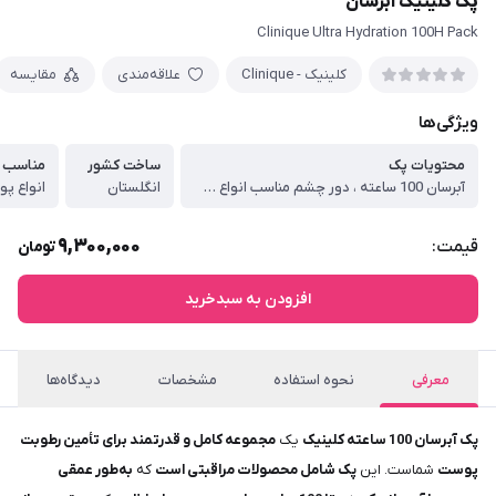
پک کلینیک آبرسان
Clinique Ultra Hydration 100H Pack
کلینیک - Clinique
علاقه‌مندی
مقایسه
ویژگی‌ها
محتویات پک
ساخت کشور
مناسب
آبرسان 100 ساعته ، دور چشم مناسب انواع پوست و اسپری آبرسان پوست
انگلستان
انواع پ
9,300,000
قیمت:
تومان
افزودن به سبدخرید
معرفی
نحوه استفاده
مشخصات
دیدگاه‌ها
پک آبرسان 100 ساعته کلینیک
یک
مجموعه کامل و قدرتمند برای تأمین رطوبت
پوست
شماست. این
پک شامل محصولات مراقبتی است
که
به‌طور عمقی