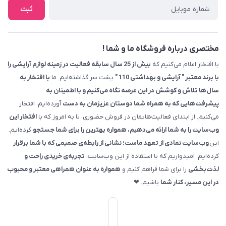
ثبت
مختصری درباره فروشگاه ما و شما !
با افتخار اعلام می‌کنیم که
بیش از 25 سال سابقه فعالیت در زمینه لوازم آرایشی را
با برند معتبر " آرایشی و بهداشتی 110 "
پشت سر گذاشته‌ایم. ما
با افتخار به
سال‌ها تلاش و کوشش در این عرصه نگاه می‌کنیم و با اطمینان به
پیشرفت‌هایی که به همراه شما دوستان عزیزمان به دست
آورده‌ایم، افتخار
می‌کنیم. از ابتدای فعالیت‌هایمان در فروش حضوری، تا به امروز که با
افتخار این
وب‌سایت را به شما ارائه می‌دهیم، همواره بهترین را برای شما جستجو
کرده‌ایم.
این
وب‌سایت نمادی از تعهد ماست؛ نشانی از رابطه‌ی صمیمی که با شما برقرار
کرده‌ایم. امیدواریم که با استفاده از این وب‌سایت،
تجربه‌ی خریدی راحت و
لذت‌بخشی
را برای شما فراهم کنیم و
همواره به عنوان همراهی معتبر و محبوب
در این مسیر، کنار شما
باشیم. ❤