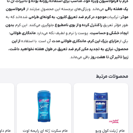
کرم با فرمولاسیون ویژه خود، مناسب برای استفاده روزانه بوده و تاثیرات آن تا
یک هفته باقی
می‌ماند. ویژگی‌های برجسته این محصول عبارتند از
فرمولاسیون
موثر:
ترکیبات
موجود در کرم ضد تعریق کلیون، به گونه‌ای طراحی
شده‌اند که به
طور مؤثر تعریق
را کنترل کرده و از بوی نامطبوع
جلوگیری می‌کنند. این کرم
بدون
ایجاد خشکی و حساسیت
، پوست را نرم و لطیف نگه می‌دارد.
ماندگاری طولانی:
یکی از
مزایای بزرگ این کرم، ماندگاری طولانی مدت
آن است. با استفاده
از این
محصول، نیازی به تجدید مکرر کرم ضد تعریق در طول هفته نخواهید داشت،
زیرا تاثیر آن تا هفت روز
باقی می‌ماند.
محصولات مرتبط
مام ژیلت کول ویو
مام سکرت ژله ای رایحه اوت
مام داو