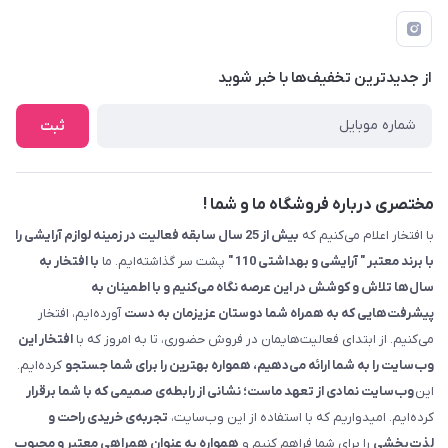
09229839700 - 08338354666
info@cosmetics110.com
از جدید‌ترین تخفیف‌ها با‌ خبر شوید
کرمانشاه ، بلوار نوبهار ، بین کوی ۱۱۰ و ۱۱۲ ، آرایشی و بهداشتی ۱۱۰
ثبت
مختصری درباره فروشگاه ما و شما !
با افتخار اعلام می‌کنیم که
بیش از 25 سال سابقه فعالیت در زمینه لوازم آرایشی را
با برند معتبر " آرایشی و بهداشتی 110 "
پشت سر گذاشته‌ایم. ما
با افتخار به
سال‌ها تلاش و کوشش در این عرصه نگاه می‌کنیم و با اطمینان به
پیشرفت‌هایی که به همراه شما دوستان عزیزمان به دست
آورده‌ایم، افتخار
می‌کنیم. از ابتدای فعالیت‌هایمان در فروش حضوری، تا به امروز که با
افتخار این
وب‌سایت را به شما ارائه می‌دهیم، همواره بهترین را برای شما جستجو
کرده‌ایم.
این
وب‌سایت نمادی از تعهد ماست؛ نشانی از رابطه‌ی صمیمی که با شما برقرار
کرده‌ایم. امیدواریم که با استفاده از این وب‌سایت،
تجربه‌ی خریدی راحت و
لذت‌بخشی
را برای شما فراهم کنیم و
همواره به عنوان همراهی معتبر و محبوب