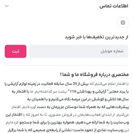
اطلاعات تماس
09229839700 - 08338354666
info@cosmetics110.com
از جدید‌ترین تخفیف‌ها با‌ خبر شوید
کرمانشاه ، بلوار نوبهار ، بین کوی ۱۱۰ و ۱۱۲ ، آرایشی و بهداشتی ۱۱۰
ثبت
مختصری درباره فروشگاه ما و شما !
با افتخار اعلام می‌کنیم که
بیش از 25 سال سابقه فعالیت در زمینه لوازم آرایشی را
با برند معتبر " آرایشی و بهداشتی 110 "
پشت سر گذاشته‌ایم. ما
با افتخار به
سال‌ها تلاش و کوشش در این عرصه نگاه می‌کنیم و با اطمینان به
پیشرفت‌هایی که به همراه شما دوستان عزیزمان به دست
آورده‌ایم، افتخار
می‌کنیم. از ابتدای فعالیت‌هایمان در فروش حضوری، تا به امروز که با
افتخار این
وب‌سایت را به شما ارائه می‌دهیم، همواره بهترین را برای شما جستجو
کرده‌ایم.
این
وب‌سایت نمادی از تعهد ماست؛ نشانی از رابطه‌ی صمیمی که با شما برقرار