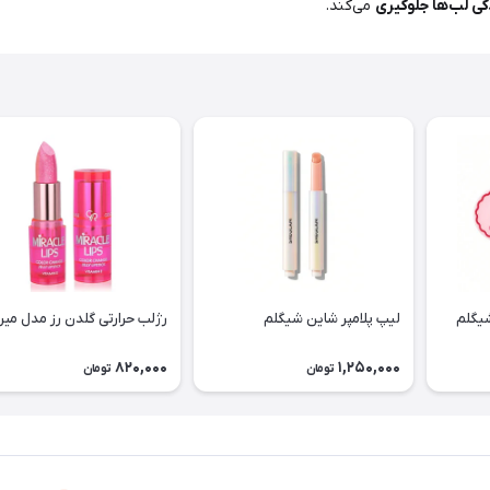
گی لب‌ها جلوگیری
می‌کند.
شیگلم
لیپ پلامپر شاین شیگلم
رژلب حرارتی گلدن رز مدل میر
820,000
1,250,000
تومان
تومان