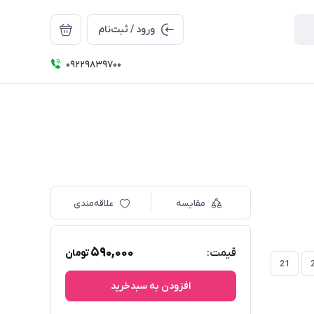
ورود / ثبت‌نام
09229839700
مقایسه
علاقه‌مندی
590,000
قیمت:
تومان
35
31
27
22
21
افزودن به سبدخرید