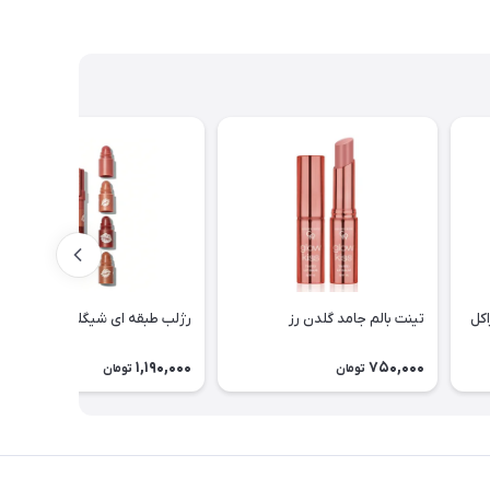
اکل
تینت بالم جامد گلدن رز
رژلب طبقه ای شیگلم 4 عددی
1,190,000
750,000
تومان
تومان