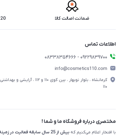
ضمانت اصالت کالا
20 سال سابقه فروش حضوری
اطلاعات تماس
09229839700 - 08338354666
info@cosmetics110.com
کرمانشاه ، بلوار نوبهار ، بین کوی ۱۱۰ و ۱۱۲ ، آرایشی و بهداشتی
۱۱۰
مختصری درباره فروشگاه ما و شما !
با افتخار اعلام می‌کنیم که
بیش از 25 سال سابقه فعالیت در زمینه لوازم آرایشی را با برند معتبر " آرایشی و بهداشتی 110 "