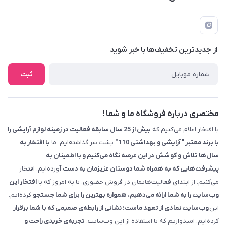
09229839700 - 08338354666
info@cosmetics110.com
از جدید‌ترین تخفیف‌ها با‌ خبر شوید
کرمانشاه ، بلوار نوبهار ، بین کوی ۱۱۰ و ۱۱۲ ، آرایشی و بهداشتی ۱۱۰
ثبت
مختصری درباره فروشگاه ما و شما !
با افتخار اعلام می‌کنیم که
بیش از 25 سال سابقه فعالیت در زمینه لوازم آرایشی را
با برند معتبر " آرایشی و بهداشتی 110 "
پشت سر گذاشته‌ایم. ما
با افتخار به
سال‌ها تلاش و کوشش در این عرصه نگاه می‌کنیم و با اطمینان به
پیشرفت‌هایی که به همراه شما دوستان عزیزمان به دست
آورده‌ایم، افتخار
می‌کنیم. از ابتدای فعالیت‌هایمان در فروش حضوری، تا به امروز که با
افتخار این
وب‌سایت را به شما ارائه می‌دهیم، همواره بهترین را برای شما جستجو
کرده‌ایم.
این
وب‌سایت نمادی از تعهد ماست؛ نشانی از رابطه‌ی صمیمی که با شما برقرار
کرده‌ایم. امیدواریم که با استفاده از این وب‌سایت،
تجربه‌ی خریدی راحت و