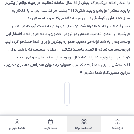
با افتخار اعلام می‌کنیم که
بیش از 25 سال سابقه فعالیت در زمینه لوازم آرایشی را
با برند معتبر " آرایشی و بهداشتی 110 "
پشت سر گذاشته‌ایم. ما
با افتخار به
سال‌ها تلاش و کوشش در این عرصه نگاه می‌کنیم و با اطمینان به
پیشرفت‌هایی که به همراه شما دوستان عزیزمان به دست
آورده‌ایم، افتخار
می‌کنیم. از ابتدای فعالیت‌هایمان در فروش حضوری، تا به امروز که با
افتخار این
وب‌سایت را به شما ارائه می‌دهیم، همواره بهترین را برای شما جستجو
کرده‌ایم.
این
وب‌سایت نمادی از تعهد ماست؛ نشانی از رابطه‌ی صمیمی که با شما برقرار
کرده‌ایم. امیدواریم که با استفاده از این وب‌سایت،
تجربه‌ی خریدی راحت و
لذت‌بخشی
را برای شما فراهم کنیم و
همواره به عنوان همراهی معتبر و محبوب
در این مسیر، کنار شما
باشیم. ❤
ساخت فروشگاه توسط
سایت پرتال
فروشگاه
دسته‌بندی‌ها
سبد خرید
ناحیه کاربری