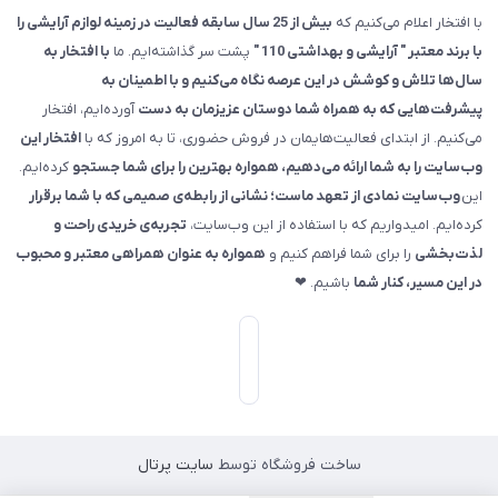
با افتخار اعلام می‌کنیم که
بیش از 25 سال سابقه فعالیت در زمینه لوازم آرایشی را
با برند معتبر " آرایشی و بهداشتی 110 "
پشت سر گذاشته‌ایم. ما
با افتخار به
سال‌ها تلاش و کوشش در این عرصه نگاه می‌کنیم و با اطمینان به
پیشرفت‌هایی که به همراه شما دوستان عزیزمان به دست
آورده‌ایم، افتخار
می‌کنیم. از ابتدای فعالیت‌هایمان در فروش حضوری، تا به امروز که با
افتخار این
وب‌سایت را به شما ارائه می‌دهیم، همواره بهترین را برای شما جستجو
کرده‌ایم.
این
وب‌سایت نمادی از تعهد ماست؛ نشانی از رابطه‌ی صمیمی که با شما برقرار
کرده‌ایم. امیدواریم که با استفاده از این وب‌سایت،
تجربه‌ی خریدی راحت و
لذت‌بخشی
را برای شما فراهم کنیم و
همواره به عنوان همراهی معتبر و محبوب
در این مسیر، کنار شما
باشیم. ❤
ساخت فروشگاه توسط
سایت پرتال