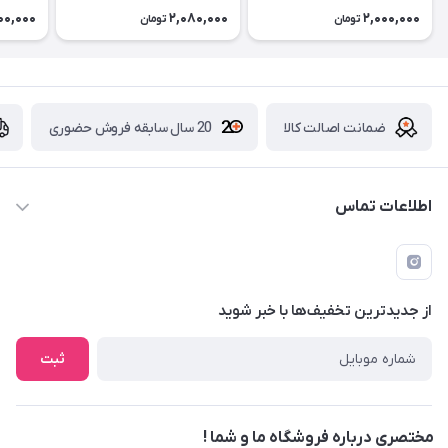
00,000
2,080,000
2,000,000
تومان
تومان
ضمانت اصالت کالا
20 سال سابقه فروش حضوری
اطلاعات تماس
09229839700 - 08338354666
info@cosmetics110.com
از جدید‌ترین تخفیف‌ها با‌ خبر شوید
کرمانشاه ، بلوار نوبهار ، بین کوی ۱۱۰ و ۱۱۲ ، آرایشی و بهداشتی ۱۱۰
ثبت
مختصری درباره فروشگاه ما و شما !