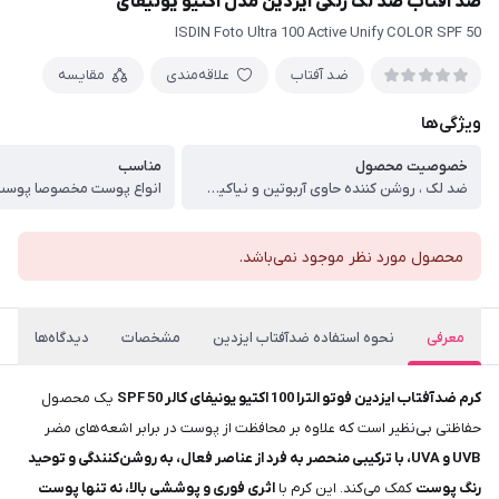
ضد آفتاب ضد لگ رنگی ایزدین مدل اکتیو یونیفای
ISDIN Foto Ultra 100 Active Unify COLOR SPF 50
ضد آفتاب
علاقه‌مندی
مقایسه
ویژگی‌ها
خصوصیت محصول
مناسب
ضد لک ، روشن کننده حاوی آربوتین و نیاکینامید
انواع پوست مخصوصا پوس
محصول مورد نظر موجود نمی‌باشد.
معرفی
نحوه استفاده ضدآفتاب ایزدین
مشخصات
دیدگاه‌ها
کرم ضدآفتاب ایزدین فوتو الترا 100 اکتیو یونیفای کالر SPF 50
یک محصول
حفاظتی بی‌نظیر است که علاوه بر محافظت از پوست در برابر اشعه‌های مضر
UVB و UVA، با ترکیبی منحصر به فرد از عناصر فعال، به روشن‌کنندگی و توحید
رنگ پوست
کمک می‌کند. این کرم با
اثری فوری و پوششی بالا، نه تنها پوست