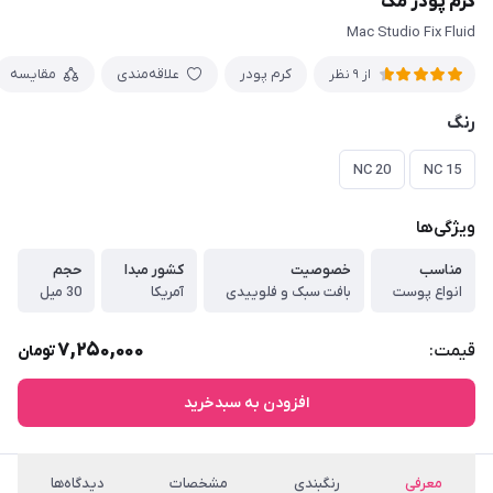
کرم پودر مک
Mac Studio Fix Fluid
کرم پودر
علاقه‌مندی
مقایسه
از 9 نظر
رنگ
NC 20
NC 15
ویژگی‌ها
مناسب
خصوصیت
کشور مبدا
حجم
انواع پوست
بافت سبک و فلوییدی
آمریکا
30 میل
7,250,000
قیمت:
تومان
افزودن به سبدخرید
معرفی
رنگبندی
مشخصات
دیدگاه‌ها