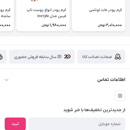
کرم پودر مات لوناسی
کرم پودر انواع پوست تاپ
فیس مدل Instyle
ساعته
00,000
1,980,000
2,010,000
تومان
تومان
ضمانت اصالت کالا
20 سال سابقه فروش حضوری
اطلاعات تماس
09229839700 - 08338354666
info@cosmetics110.com
از جدید‌ترین تخفیف‌ها با‌ خبر شوید
کرمانشاه ، بلوار نوبهار ، بین کوی ۱۱۰ و ۱۱۲ ، آرایشی و بهداشتی ۱۱۰
ثبت