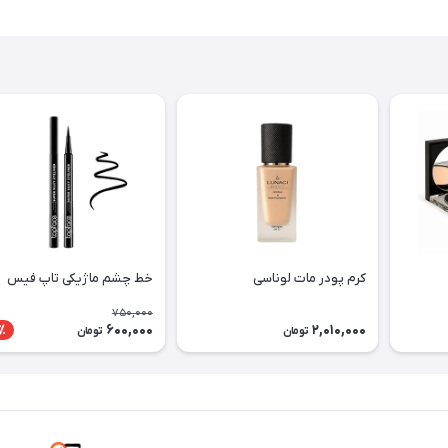
کرم پودر مات لوناسی
خط چشم ماژیکی تاپ فیس
750,000
600,000
2,010,000
٪
تومان
تومان