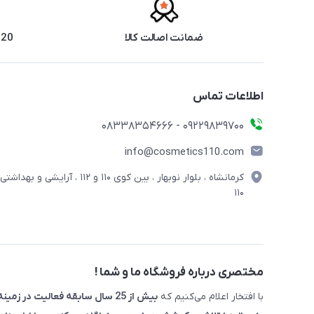
ضمانت اصالت کالا
20 سال سابقه فروش حضوری
اطلاعات تماس
09229839700 - 08338354666
info@cosmetics110.com
کرمانشاه ، بلوار نوبهار ، بین کوی ۱۱۰ و ۱۱۲ ، آرایشی و بهداشتی
۱۱۰
مختصری درباره فروشگاه ما و شما !
با افتخار اعلام می‌کنیم که
بیش از 25 سال سابقه فعالیت در زمینه لوازم آرایشی را با برند معتبر " آرایشی و بهداشتی 110 "