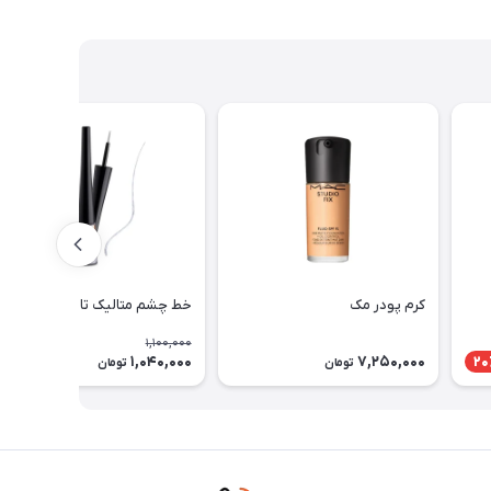
کرم پودر مک
خط چشم متالیک تاپ فیس
1,100,000
1,040,000
7,250,000
6٪
20
تومان
تومان