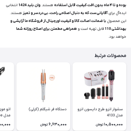
بوده و تا ۴ ماه بدون افت کیفیت قابل استفاده
هستند.
وان بلید 1424
انتخابی
ایده‌آل برای
آقایانی‌ست که به دنبال اصلاحی راحت، بی‌دردسر و تمیز
هستند.
این محصول
با ضمانت اصالت کالا و کیفیت اورجینال از فروشگاه ما آرایشی و
بهداشتی 110
قابل تهیه است و
همراهی مطمئن برای اصلاح روزانه
شما
خواهد بود.
محصولات مرتبط
سشوار انزو طرح دایسون انزو
دستگاه فر شیگلم (کرلی)
اتو موی
مدل 4133
مدل Extreme
00,000
6,630,000
10,500,000
تومان
تومان