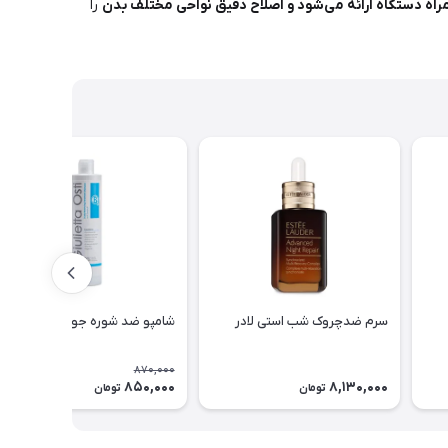
اه دستگاه ارائه می‌شود و اصلاح دقیق نواحی مختلف بدن
را
سرم ضدچروک شب استی لادر
شامپو ضد شوره جولیتا استی
870,000
850,000
8,130,000
3٪
تومان
تومان