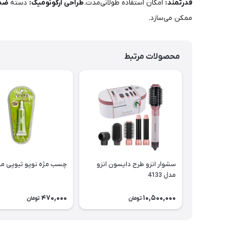
قدرتمند:
امکان استفاده طولانی‌مدت.
طراحی ارگونومیک:
دسته
ضدل
ممکن می‌سازد.
محصولات مرتبط
سشوار انزو طرح دایسون انزو
چسب مژه نوپو تیوپی م
مدل 4133
470,000
10,500,000
تومان
تومان