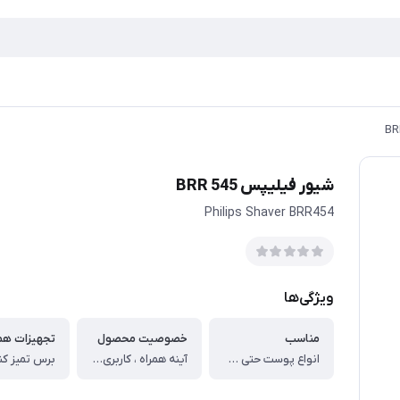
شیور فیلیپس BRR 545
Philips Shaver BRR454
ویژگی‌ها
مناسب
خصوصیت محصول
تجهیزات همر
انواع پوست حتی حساس
آینه همراه ، کاربری چندمنظوره و طراحی ارگونومیک