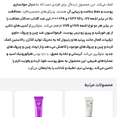
کمک می‌کند. این محصول ایده‌آل برای افرادی است که به
دنبال جوانسازی
پوست و حفظ سلامت و زیبایی آن
هستند. ویژگی‌های منحصربه‌فرد:
محافظت
بالا در برابر اشعه UV: با SPF 50+ و PA++++، این ضد آفتاب حداکثر حفاظت را
در برابر هر دو نوع اشعه UVA و UVB
فراهم می‌کند، جلوگیری
از آسیب‌های ناشی
از نور خورشید و پیری زودرس پوست.
فرمولاسیون ضد چین و چروک: حاوی
ترکیبات فعال مانند پپتیدها و رتینول که به تحریک تولید کلاژن
و
الاستین کمک
کرده و چین و چروک‌های موجود را کاهش می‌دهد و از ایجاد چین و چروک‌های
جدید
جلوگیری می‌کند.
آبرسانی و تغذیه عمیق:
با دارا بودن
هیالورونیک اسید و
عصاره‌های طبیعی، این محصول به عمق پوست نفوذ کرده و رطوبت لازم را
تامین می‌کند، پوستی نرم، لطیف و شاداب را به ارمغان
می‌آورد.
محصولات مرتبط