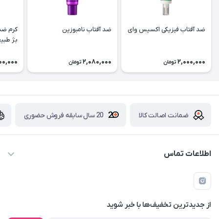
ضد آفتاب فیزیکی اکسیس وای
ضد آفتاب نامبوزین
کرم ضدآ
بژ طبی
00,000
2,080,000
2,000,000
تومان
تومان
ضمانت اصالت کالا
20 سال سابقه فروش حضوری
اطلاعات تماس
09229839700 - 08338354666
info@cosmetics110.com
از جدید‌ترین تخفیف‌ها با‌ خبر شوید
کرمانشاه ، بلوار نوبهار ، بین کوی ۱۱۰ و ۱۱۲ ، آرایشی و بهداشتی ۱۱۰