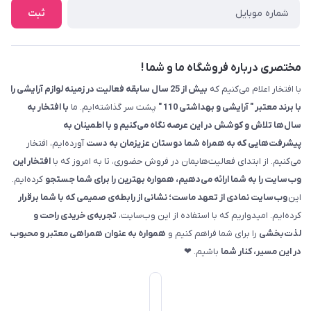
ثبت
مختصری درباره فروشگاه ما و شما !
با افتخار اعلام می‌کنیم که
بیش از 25 سال سابقه فعالیت در زمینه لوازم آرایشی را
با برند معتبر " آرایشی و بهداشتی 110 "
پشت سر گذاشته‌ایم. ما
با افتخار به
سال‌ها تلاش و کوشش در این عرصه نگاه می‌کنیم و با اطمینان به
پیشرفت‌هایی که به همراه شما دوستان عزیزمان به دست
آورده‌ایم، افتخار
می‌کنیم. از ابتدای فعالیت‌هایمان در فروش حضوری، تا به امروز که با
افتخار این
وب‌سایت را به شما ارائه می‌دهیم، همواره بهترین را برای شما جستجو
کرده‌ایم.
این
وب‌سایت نمادی از تعهد ماست؛ نشانی از رابطه‌ی صمیمی که با شما برقرار
کرده‌ایم. امیدواریم که با استفاده از این وب‌سایت،
تجربه‌ی خریدی راحت و
لذت‌بخشی
را برای شما فراهم کنیم و
همواره به عنوان همراهی معتبر و محبوب
در این مسیر، کنار شما
باشیم. ❤