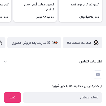
اکتیواتور کرم موی کنتو
اسپری جولیتا اُستی مدل
کرم موی ر
کراتین
00,000
820,000
1,890,000
تومان
تومان
ضمانت اصالت کالا
20 سال سابقه فروش حضوری
اطلاعات تماس
09229839700 - 08338354666
info@cosmetics110.com
از جدید‌ترین تخفیف‌ها با‌ خبر شوید
کرمانشاه ، بلوار نوبهار ، بین کوی ۱۱۰ و ۱۱۲ ، آرایشی و بهداشتی ۱۱۰
ثبت