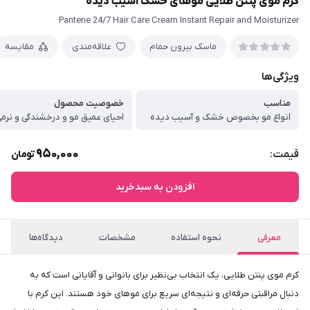
کرم موی پنتن طلایی موهای خشک آسیب دیده
Pantene 24/7 Hair Care Cream Instant Repair and Moisturizer
ماسک بیرون حمام
علاقه‌مندی
مقایسه
ویژگی‌ها
مناسب
خصوصیت محصول
انواع مو بخصوص خشک و آسیب دیده
احیای عمیق مو و درخشندگی و نرم
950,000
قیمت:
تومان
افزودن به سبدخرید
معرفی
نحوه استفاده
مشخصات
دیدگاه‌ها
​کرم موی پنتن طلایی، یک انتخاب بی‌نظیر برای بانوانی و آقایانی است که به
دنبال مراقبتی حرفه‌ای و نتیجه‌ای سریع برای موهای خود هستند. این کرم با