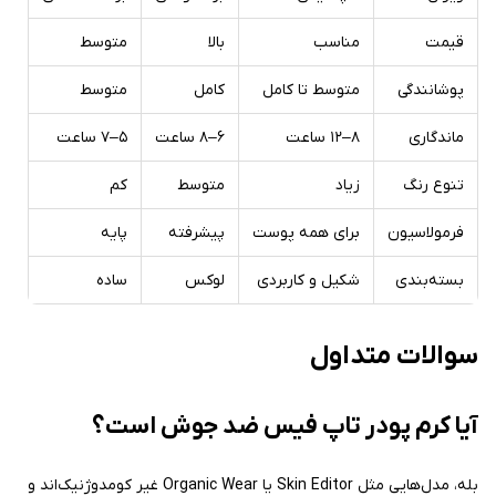
قیمت
مناسب
بالا
متوسط
پوشانندگی
متوسط تا کامل
کامل
متوسط
ماندگاری
۸–۱۲ ساعت
۶–۸ ساعت
۵–۷ ساعت
تنوع رنگ
زیاد
متوسط
کم
فرمولاسیون
برای همه پوست
پیشرفته
پایه
بسته‌بندی
شکیل و کاربردی
لوکس
ساده
سوالات متداول
آیا کرم پودر تاپ فیس ضد جوش است؟
بله، مدل‌هایی مثل Skin Editor یا Organic Wear غیر کومدوژنیک‌اند و