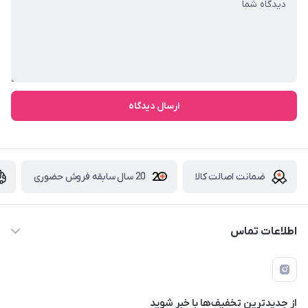
ارسال دیدگاه
ضمانت اصالت کالا
20 سال سابقه فروش حضوری
اطلاعات تماس
09229839700 - 08338354666
info@cosmetics110.com
از جدید‌ترین تخفیف‌ها با‌ خبر شوید