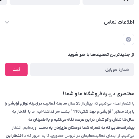
اطلاعات تماس
09229839700 - 08338354666
info@cosmetics110.com
از جدید‌ترین تخفیف‌ها با‌ خبر شوید
کرمانشاه ، بلوار نوبهار ، بین کوی ۱۱۰ و ۱۱۲ ، آرایشی و بهداشتی ۱۱۰
ثبت
مختصری درباره فروشگاه ما و شما !
با افتخار اعلام می‌کنیم که
بیش از 25 سال سابقه فعالیت در زمینه لوازم آرایشی را
با برند معتبر " آرایشی و بهداشتی 110 "
پشت سر گذاشته‌ایم. ما
با افتخار به
سال‌ها تلاش و کوشش در این عرصه نگاه می‌کنیم و با اطمینان به
پیشرفت‌هایی که به همراه شما دوستان عزیزمان به دست
آورده‌ایم، افتخار
می‌کنیم. از ابتدای فعالیت‌هایمان در فروش حضوری، تا به امروز که با
افتخار این