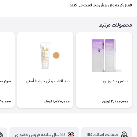
فعال کرده و از ریزش محافظت می کنند.
محصولات مرتبط
اسنس نامبوزین
ضد آفتاب رنگی جولیتا اُستی
سرم ضد
30,000
1,070,000
2,900,000
تومان
تومان
ضمانت اصالت کالا
20 سال سابقه فروش حضوری