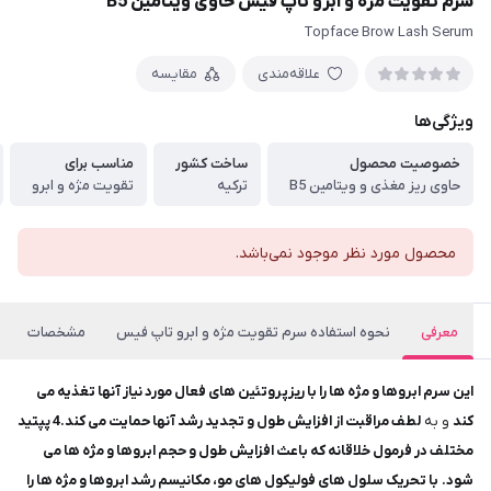
سرم تقویت مژه و ابرو تاپ فیس حاوی ویتامین B5
Topface Brow Lash Serum
علاقه‌مندی
مقایسه
ویژگی‌ها
خصوصیت محصول
ساخت کشور
مناسب برای
حاوی ریز مغذی و ویتامین B5
ترکیه
تقویت مژه و ابرو
محصول مورد نظر موجود نمی‌باشد.
معرفی
نحوه استفاده سرم تقویت مژه و ابرو تاپ فیس
مشخصات
این سرم ابروها و مژه ها را با ریزپروتئین های فعال مورد نیاز آنها تغذیه می
کند
و به
لطف مراقبت از افزایش طول و تجدید رشد آنها حمایت می کند.
4 پپتید
مختلف در فرمول خلاقانه که باعث افزایش طول و حجم ابروها و مژه ها می
شود.
با تحریک سلول های فولیکول های مو، مکانیسم رشد ابروها و مژه ها را