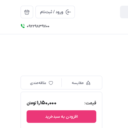
ورود / ثبت‌نام
09229839700
مقایسه
علاقه‌مندی
1,150,000
قیمت:
تومان
افزودن به سبدخرید