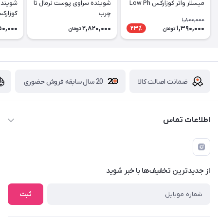
میسلار واتر کوزارکس Low Ph
شوینده سراوی پوست نرمال تا
شوینده
چرب
کوزارک
1,800,000
50,000
2,820,000
1,390,000
23٪
تومان
تومان
ضمانت اصالت کالا
20 سال سابقه فروش حضوری
اطلاعات تماس
09229839700 - 08338354666
info@cosmetics110.com
از جدید‌ترین تخفیف‌ها با‌ خبر شوید
کرمانشاه ، بلوار نوبهار ، بین کوی ۱۱۰ و ۱۱۲ ، آرایشی و بهداشتی ۱۱۰
ثبت