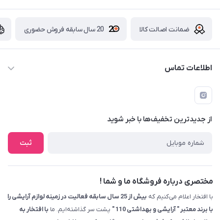
ضمانت اصالت کالا
20 سال سابقه فروش حضوری
اطلاعات تماس
09229839700 - 08338354666
info@cosmetics110.com
از جدید‌ترین تخفیف‌ها با‌ خبر شوید
کرمانشاه ، بلوار نوبهار ، بین کوی ۱۱۰ و ۱۱۲ ، آرایشی و بهداشتی ۱۱۰
ثبت
مختصری درباره فروشگاه ما و شما !
با افتخار اعلام می‌کنیم که
بیش از 25 سال سابقه فعالیت در زمینه لوازم آرایشی را
با برند معتبر " آرایشی و بهداشتی 110 "
پشت سر گذاشته‌ایم. ما
با افتخار به