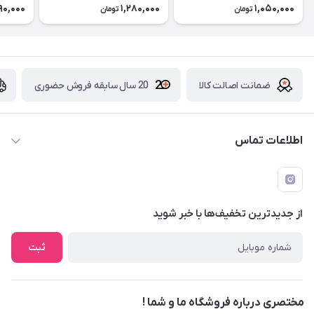
90,000
1,280,000
1,050,000
تومان
تومان
ضمانت اصالت کالا
20 سال سابقه فروش حضوری
اطلاعات تماس
09229839700 - 08338354666
info@cosmetics110.com
از جدید‌ترین تخفیف‌ها با‌ خبر شوید
کرمانشاه ، بلوار نوبهار ، بین کوی ۱۱۰ و ۱۱۲ ، آرایشی و بهداشتی ۱۱۰
ثبت
مختصری درباره فروشگاه ما و شما !