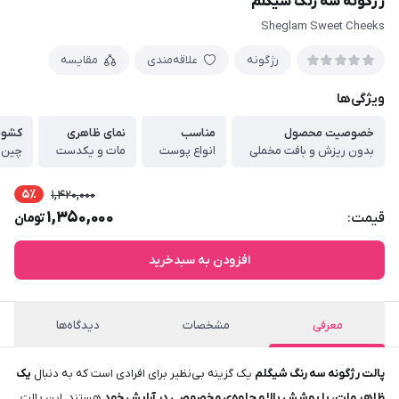
رژگونه سه رنگ شیگلم
Sheglam Sweet Cheeks
رژگونه
علاقه‌مندی
مقایسه
ویژگی‌ها
خصوصیت محصول
مناسب
نمای ظاهری
کشور
بدون ریزش و بافت مخملی
انواع پوست
مات و یکدست
چین
5٪
1,420,000
1,350,000
قیمت:
تومان
افزودن به سبدخرید
معرفی
مشخصات
دیدگاه‌ها
پالت رژگونه سه رنگ شیگلم
یک گزینه بی‌نظیر برای افرادی است که به دنبال
یک
ظاهر مات، با پوشش بالا و جلوه‌ی مخصوصی در آرایش خود
هستند. این پالت