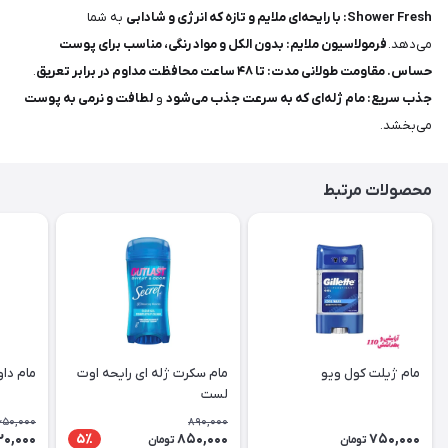
Shower Fresh: با رایحه‌ای ملایم و تازه که انرژی و شادابی
به شما
می‌دهد.
فرمولاسیون ملایم: بدون الکل و مواد رنگی، مناسب برای پوست
حساس.
مقاومت طولانی مدت: تا ۴۸ ساعت محافظت مداوم در برابر تعریق
.
جذب سریع: مام ژله‌ای که به سرعت جذب می‌شود
و
لطافت و نرمی به پوست
می‌بخشد.
محصولات مرتبط
مام ژیلت کول ویو
مام سکرت ژله ای رایحه اوت
مام داو
لست
650,000
890,000
20,000
850,000
750,000
5٪
تومان
تومان