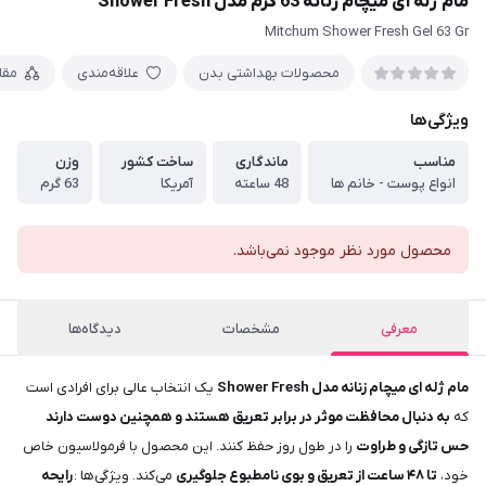
مام ژله ای میچام زنانه 63 گرم مدل Shower Fresh
Mitchum Shower Fresh Gel 63 Gr
محصولات بهداشتی بدن
علاقه‌مندی
مقا
ویژگی‌ها
مناسب
ماندگاری
ساخت کشور
وزن
انواع پوست - خانم ها
48 ساعته
آمریکا
63 گرم
محصول مورد نظر موجود نمی‌باشد.
معرفی
مشخصات
دیدگاه‌ها
مام ژله‌ ای میچام زنانه مدل Shower Fresh
یک انتخاب عالی برای افرادی است
که
به دنبال محافظت موثر در برابر تعریق هستند و همچنین دوست دارند
حس تازگی و طراوت
را در طول روز حفظ کنند. این محصول با فرمولاسیون خاص
خود،
تا ۴۸ ساعت از تعریق و بوی نامطبوع جلوگیری
می‌کند. ویژگی‌ها :
رایحه