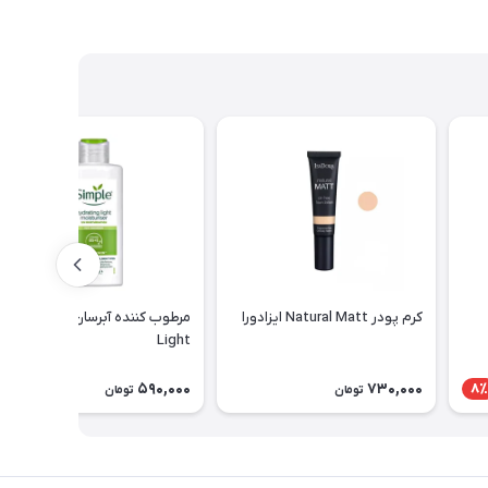
کرم پودر Natural Matt ایزادورا
مرطوب کننده آبرسان سیمپل مدل
Light
590,000
730,000
8٪
تومان
تومان