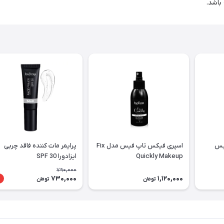
باشد.
فیس
اسپری فیکس تاپ فیس مدل Fix
پرایمر مات کننده فاقد چربی
Quickly Makeup
ایزادورا SPF 30
790,000
730,000
1,120,000
تومان
تومان