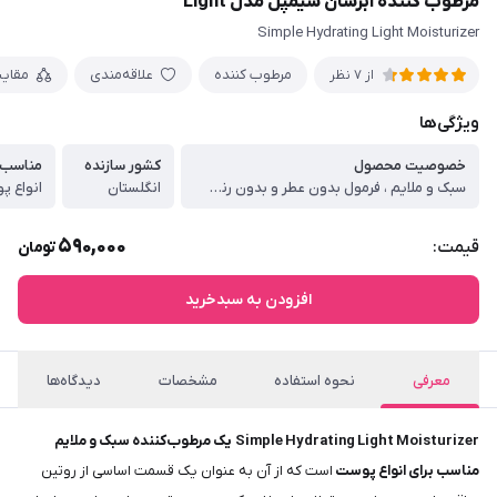
مرطوب کننده آبرسان سیمپل مدل Light
Simple Hydrating Light Moisturizer
مرطوب کننده
علاقه‌مندی
مقای
از 7 نظر
ویژگی‌ها
خصوصیت محصول
کشور سازنده
مناسب
سبک و ملایم ، فرمول بدون عطر و بدون رنگ ، جذب سریع
انگلستان
انواع 
590,000
قیمت:
تومان
افزودن به سبدخرید
معرفی
نحوه استفاده
مشخصات
دیدگاه‌ها
Simple Hydrating Light Moisturizer
یک مرطوب‌کننده سبک و ملایم
مناسب برای انواع پوست
است که از آن به عنوان یک قسمت اساسی از روتین