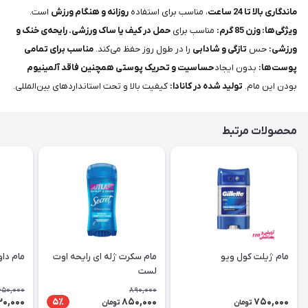
ماندگاری بالا تا 24 ساعت
، مناسب برای استفاده
روزانه و هنگام ورزش
است.
ویژگی‌ها: وزن 85 گرم:
مناسب برای
حمل در کیف یا ساک ورزشی. رایحه‌ی خنک و
ورزشی
:
حس
تازگی و شادابی
را در طول روز حفظ می‌کند.
مناسب برای تمامی
پوست‌ها:
بدون ایجاد
حساسیت و تحریک پوستی همچنین فاقد آلمینیوم
بودن این مام.
تولید شده در کانادا:
کیفیت بالا و تحت استانداردهای بین‌المللی.
محصولات مرتبط
مام ژیلت کول ویو
مام سکرت ژله ای رایحه اوت
مام داو
لست
650,000
890,000
20,000
850,000
750,000
5٪
تومان
تومان