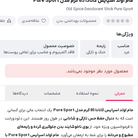
مام اولد اسپایس کانادا 85 گرم مدل Pure Sport
Old Spice Deodorant Stick Pure Sport
محصولات بهداشتی بدن
علاقه‌مندی
مقا
ویژگی‌ها
مناسب
رایحه
خصوصیت محصول
مرد
خنک و تازگی
فاقد آلمینیوم و مناسب برای تمامی پوست‌ها
محصول مورد نظر موجود نمی‌باشد.
معرفی
نحوه استفاده
مشخصات
دیدگاه‌ها
مام اولد اسپایس کانادا 85 گرم مدل Pure Sport
یک انتخاب عالی برای کسانی
است که به
دنبال حفظ حس تازگی و شادابی
در طول روز هستند. این دئودورانت
با فرمولاسیون ویژه خود، از
بوی ناخوشایند بدن جلوگیری کرده و رایحه‌ای
مطبوع و مردانه
را برای شما به ارمغان می‌آورد.
مام اولد اسپایس Pure Sport با