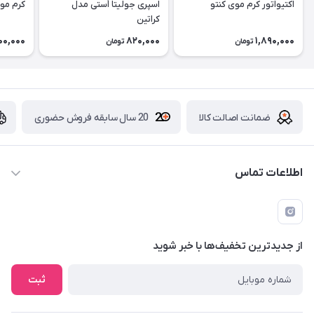
اکتیواتور کرم موی کنتو
اسپری جولیتا اُستی مدل
کرم موی ر
کراتین
00,000
820,000
1,890,000
تومان
تومان
ضمانت اصالت کالا
20 سال سابقه فروش حضوری
اطلاعات تماس
09229839700 - 08338354666
info@cosmetics110.com
از جدید‌ترین تخفیف‌ها با‌ خبر شوید
کرمانشاه ، بلوار نوبهار ، بین کوی ۱۱۰ و ۱۱۲ ، آرایشی و بهداشتی ۱۱۰
ثبت