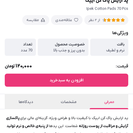
پد ارایش پاک کن ایپک
Ipek Cotton Pads 70 Pcs
علاقه‌مندی
مقایسه
از 2 نظر
ویژگی‌ها
بافت
خصوصیت محصول
تعداد
نرم و لطیف
بدون پرز و جذب بالا
70 عدد
120,000
قیمت:
تومان
افزودن به سبدخرید
معرفی
مشخصات
دیدگاه‌ها
پد ارایش پاک کن ایپک با کیفیت بالا و طراحی ویژه، گزینه‌ای عالی برای
پاکسازی
آرایش و مراقبت از پوست روزانه
شماست. این پدها
از پنبه‌ی خالص و نرم تولید