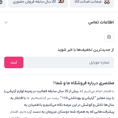
ضمانت اصالت کالا
20 سال سابقه فروش حضوری
اطلاعات تماس
09229839700 - 08338354666
info@cosmetics110.com
از جدید‌ترین تخفیف‌ها با‌ خبر شوید
کرمانشاه ، بلوار نوبهار ، بین کوی ۱۱۰ و ۱۱۲ ، آرایشی و بهداشتی ۱۱۰
ثبت
مختصری درباره فروشگاه ما و شما !
با افتخار اعلام می‌کنیم که
بیش از 25 سال سابقه فعالیت در زمینه لوازم آرایشی را
با برند معتبر " آرایشی و بهداشتی 110 "
پشت سر گذاشته‌ایم. ما
با افتخار به
سال‌ها تلاش و کوشش در این عرصه نگاه می‌کنیم و با اطمینان به
پیشرفت‌هایی که به همراه شما دوستان عزیزمان به دست
آورده‌ایم، افتخار