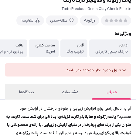
پالت رژگونه و هایلایتر تارت 6 رنگ
Tarte Precious Gems Clay Cheek Palette
رژگونه
علاقه‌مندی
مقایسه
ویژگی‌ها
دارای
قابل
ساخت کشور
بافت
6 رنگ بسیار کاربردی
ترکیب رنگ
آمریکا
پودری نرم و ا
محصول مورد نظر موجود نمی‌باشد.
معرفی
مشخصات
دیدگاه‌ها
آیا به دنبال راهی برای افزایش زیبایی و جلوه‌ی درخشان در آرایش خود
هستید؟
پالت رژگونه و هایلایتر تارت گزینه‌ی ایده‌آلی برای شماست.
تارت، به
عنوان یکی از برندهای پرطرفدار در دنیای آرایش و زیبایی، با ارائه‌ی محصولاتی با
کیفیت بالا و رنگهای زیبا
، مورد توجه زیادی قرار گرفته است.
پالت رژگونه و